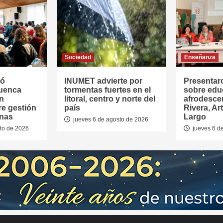
Sociedad
Enseñanza
tó
INUMET advierte por
Presentar
Cuenca
tormentas fuertes en el
sobre edu
en
litoral, centro y norte del
afrodesce
re gestión
país
Rivera, Ar
anas
Largo
jueves 6 de agosto de 2026
to de 2026
jueves 6 d