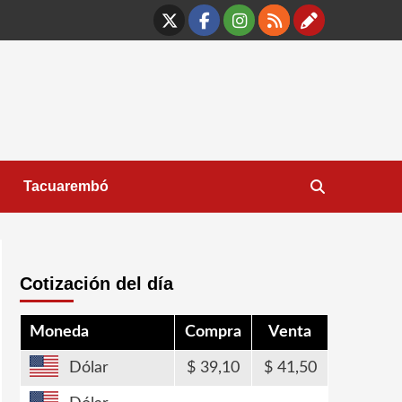
X
Facebook
Instagram
RSS
Contáct
Tacuarembó
Cotización del día
Moneda
Compra
Venta
Dólar
39,10
41,50