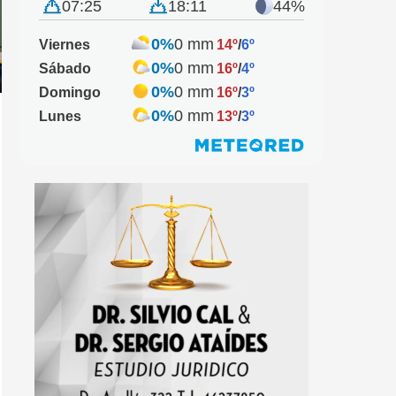
07:25
18:11
44%
0%
0 mm
Viernes
14º
/
6º
0%
0 mm
Sábado
16º
/
4º
0%
0 mm
Domingo
16º
/
3º
0%
0 mm
Lunes
13º
/
3º