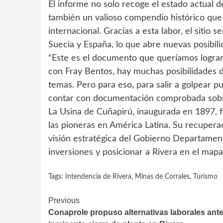
El informe no solo recoge el estado actual d
también un valioso compendio histórico que 
internacional. Gracias a esta labor, el sitio
Suecia y España, lo que abre nuevas posibil
“Este es el documento que queríamos logra
con Fray Bentos, hay muchas posibilidades 
temas. Pero para eso, para salir a golpear p
contar con documentación comprobada sobre 
La Usina de Cuñapirú, inaugurada en 1897, fu
las pioneras en América Latina. Su recupera
visión estratégica del Gobierno Departament
inversiones y posicionar a Rivera en el mapa 
Tags:
Intendencia de Rivera
,
Minas de Corrales
,
Turismo
Continue
Previous
Conaprole propuso alternativas laborales ant
Reading