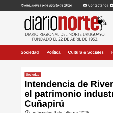
Saltar
Rivera, jueves 6 de agosto de 2026
Contáctanos
al
contenido
Sociedad
Política
Cultura & Sociales
Sociedad
Intendencia de River
el patrimonio industr
Cuñapirú