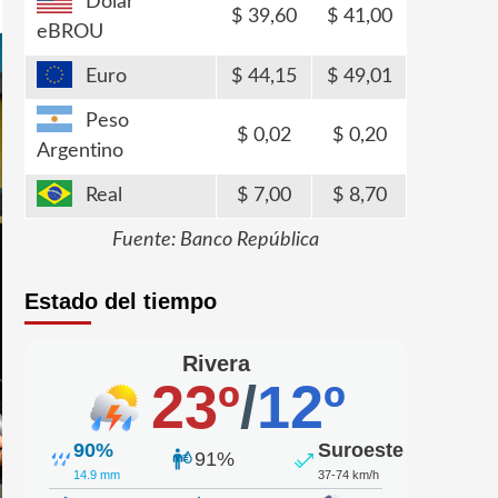
Dólar
39,60
41,00
eBROU
Euro
44,15
49,01
Peso
0,02
0,20
Argentino
Real
7,00
8,70
Fuente: Banco República
Estado del tiempo
Rivera
23º
/
12º
90%
Suroeste
91%
14.9 mm
37-74 km/h