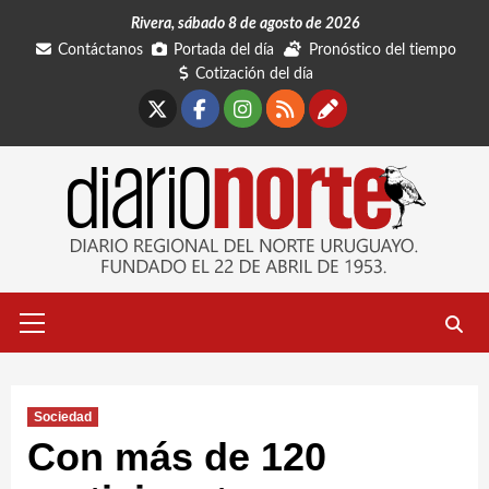
Saltar
Rivera, sábado 8 de agosto de 2026
al
Contáctanos
Portada del día
Pronóstico del tiempo
contenido
Cotización del día
X
Facebook
Instagram
RSS
Contáctano
Menú
primario
Sociedad
Con más de 120