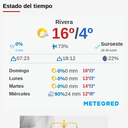
Estado del tiempo
Rivera
16º
/
4º
0%
Suroeste
73%
0 mm
18-40 km/h
07:23
18:12
22%
0%
0 mm
Domingo
16º
/
3º
0%
0 mm
Lunes
13º
/
3º
0%
0 mm
Martes
14º
/
3º
90%
24 mm
Miércoles
12º
/
8º