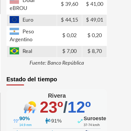
Dólar
39,60
41,00
eBROU
Euro
44,15
49,01
Peso
0,02
0,20
Argentino
Real
7,00
8,70
Fuente: Banco República
Estado del tiempo
Rivera
23º
/
12º
90%
Suroeste
91%
14.9 mm
37-74 km/h