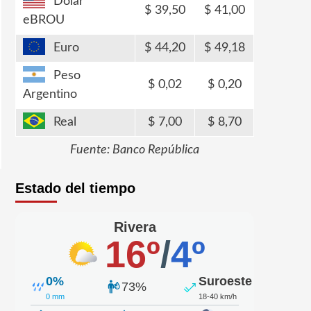
Dólar
39,50
41,00
eBROU
Euro
44,20
49,18
Peso
0,02
0,20
Argentino
Real
7,00
8,70
Fuente: Banco República
Estado del tiempo
Rivera
16º
/
4º
0%
Suroeste
73%
0 mm
18-40 km/h