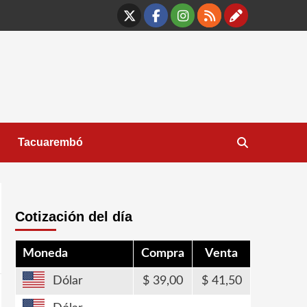
X
Facebook
Instagram
RSS
Contáct
Tacuarembó
Cotización del día
Moneda
Compra
Venta
Dólar
39,00
41,50