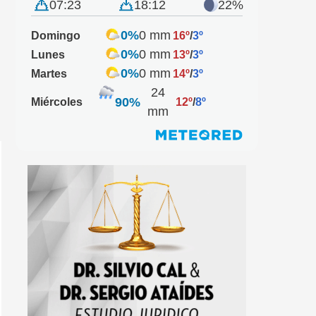
07:23
18:12
22%
0%
0 mm
Domingo
16º
/
3º
0%
0 mm
Lunes
13º
/
3º
0%
0 mm
Martes
14º
/
3º
24
90%
Miércoles
12º
/
8º
mm