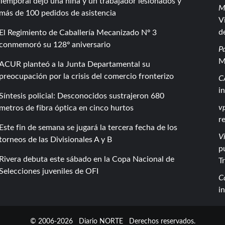
Temporal dejó una niña y un trabajador lesionados y
M
más de 100 pedidos de asistencia
V
d
El Regimiento de Caballería Mecanizado Nº 3
conmemoró su 128º aniversario
P
M
ACUR planteó a la Junta Departamental su
preocupación por la crisis del comercio fronterizo
C
i
Síntesis policial: Desconocidos sustrajeron 680
vp
metros de fibra óptica en cinco hurtos
r
Este fin de semana se jugará la tercera fecha de los
Vi
torneos de las Divisionales A y B
p
Rivera debuta este sábado en la Copa Nacional de
T
Selecciones juveniles de OFI
C
i
© 2006-2026
Diario NORTE
Derechos reservados.