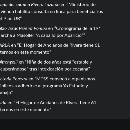
aria del carmen Rivero Luzardo
en
Ministerio de
ivienda habilita consulta en línea para beneficiarios
el Plan UR
ablo Jesus Pereira Pombo
en
Cronograma de la 19ª
archa a Masoller “A caballo por Aparicio”
ARLA
en
El Hogar de Ancianos de Rivera tiene 61
nternos en este momento
irrongelli
en
Niña de dos años está “estable y
ecuperándose” tras intoxicación por cocaína
ctoria Pereyra
en
MTSS convocó a organismos
úblicos a adherirse al programa Yo Estudio y
rabajo
arla
en
El Hogar de Ancianos de Rivera tiene 61
nternos en este momento