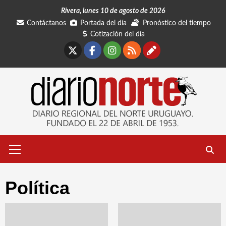
Saltar
Rivera, lunes 10 de agosto de 2026
al
Contáctanos
Portada del día
Pronóstico del tiempo
contenido
Cotización del día
X
Facebook
Instagram
RSS
Contáctano
Menú
primario
Política