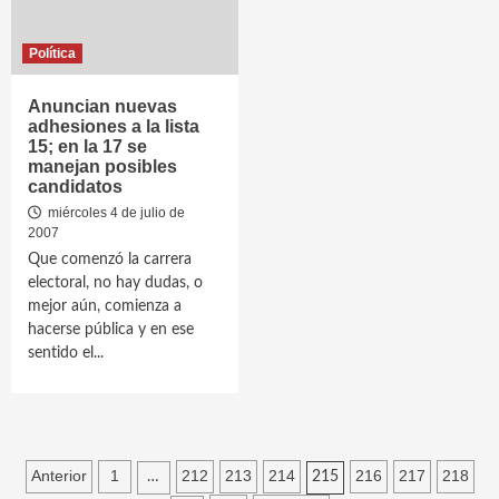
Política
Anuncian nuevas
adhesiones a la lista
15; en la 17 se
manejan posibles
candidatos
miércoles 4 de julio de
2007
Que comenzó la carrera
electoral, no hay dudas, o
mejor aún, comienza a
hacerse pública y en ese
sentido el...
Paginación
Anterior
1
212
213
214
216
217
218
…
215