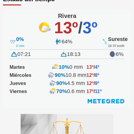
Rivera
13º
/
3º
0%
Sureste
64%
0 mm
16-37 km/h
07:21
18:13
6%
10%
0 mm
Martes
13º
/
4º
90%
10.8 mm
Miércoles
12º
/
8º
90%
4.5 mm
Jueves
12º
/
9º
70%
0.6 mm
Viernes
17º
/
11º