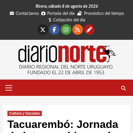
Saltar
Rivera, sábado 8 de agosto de 2026
al
Contáctanos
Portada del día
Pronóstico del tiempo
contenido
Cotización del día
X
Facebook
Instagram
RSS
Contáctano
Menú
primario
Cultura y Sociales
Tacuarembó: Jornada