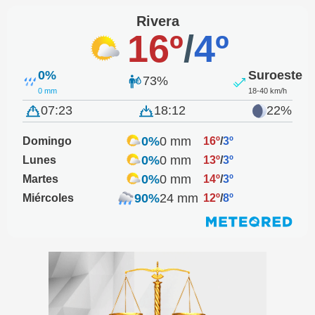
Rivera
16º
/
4º
0%
Suroeste
73%
0 mm
18-40 km/h
07:23
18:12
22%
0%
0 mm
Domingo
16º
/
3º
0%
0 mm
Lunes
13º
/
3º
0%
0 mm
Martes
14º
/
3º
90%
24 mm
Miércoles
12º
/
8º