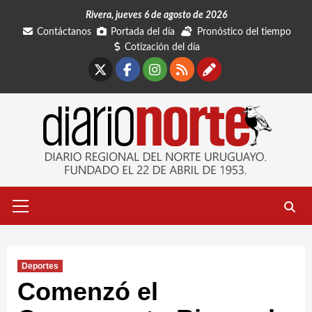
Saltar
Rivera, jueves 6 de agosto de 2026
al
Contáctanos
Portada del día
Pronóstico del tiempo
contenido
Cotización del día
X
Facebook
Instagram
RSS
Contáctano
Menú
primario
Deportes
Comenzó el