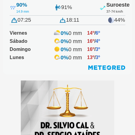
90%
Suroeste
91%
14.9 mm
37-74 km/h
07:25
18:11
44%
0%
0 mm
Viernes
14º
/
6º
0%
0 mm
Sábado
16º
/
4º
0%
0 mm
Domingo
16º
/
3º
0%
0 mm
Lunes
13º
/
3º