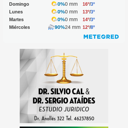
0%
0 mm
Domingo
16º
/
3º
0%
0 mm
Lunes
13º
/
3º
0%
0 mm
Martes
14º
/
3º
90%
24 mm
Miércoles
12º
/
8º