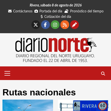
Saltar
Rivera, sábado 8 de agosto de 2026
al
Contáctanos
Portada del día
Pronóstico del tiempo
contenido
Cotización del día
X
Facebook
Instagram
RSS
Contáctano
Menú
primario
Rutas nacionales