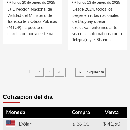
lunes 20 de enero de 2025
lunes 13 de enero de 2025
La Dirección Nacional de
Desde 2024, todos los
Vialidad del Ministerio de
peajes en rutas nacionales
Transporte y Obras Públicas
de Uruguay operan
(MTOP) ha puesto en
exclusivamente mediante
marcha un nuevo sistema...
sistemas automáticos como
Telepeaje y el Sistema...
Paginación
2
3
4
6
Siguiente
1
…
de
entradas
Cotización del día
Moneda
Compra
Venta
Dólar
39,00
41,50