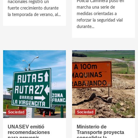
Policía Caminera puso en
nacionales registró un
marcha una serie de
fuerte crecimiento durante
medidas orientadas a
la temporada de verano, al...
reforzar la seguridad vial
durante...
Sociedad
Sociedad
UNASEV emitió
Ministerio de
recomendaciones
Transporte proyecta
para prevenir
consolidar la