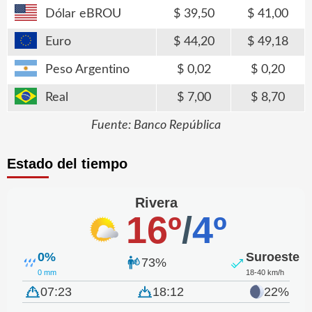
Dólar eBROU
39,50
41,00
Euro
44,20
49,18
Peso Argentino
0,02
0,20
Real
7,00
8,70
Fuente: Banco República
Estado del tiempo
Rivera
16º
/
4º
0%
Suroeste
73%
0 mm
18-40 km/h
07:23
18:12
22%