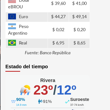
Dólar
39,60
41,00
eBROU
Euro
44,27
49,14
Peso
0,02
0,20
Argentino
Real
6,95
8,65
Fuente: Banco República
Estado del tiempo
Rivera
23º
/
12º
90%
Suroeste
91%
14.9 mm
37-74 km/h