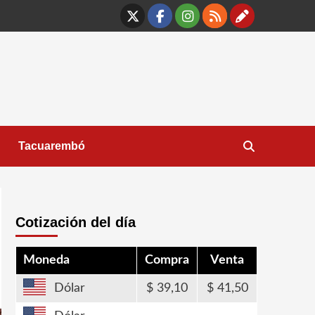
X
Facebook
Instagram
RSS
Contáct
Tacuarembó
Cotización del día
Moneda
Compra
Venta
Dólar
39,10
41,50