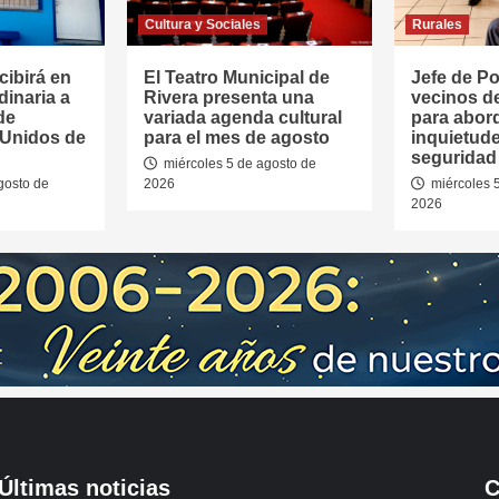
Cultura y Sociales
Rurales
cibirá en
El Teatro Municipal de
Jefe de Pol
dinaria a
Rivera presenta una
vecinos d
de
variada agenda cultural
para abor
 Unidos de
para el mes de agosto
inquietud
seguridad 
miércoles 5 de agosto de
gosto de
2026
miércoles 
2026
Últimas noticias
C