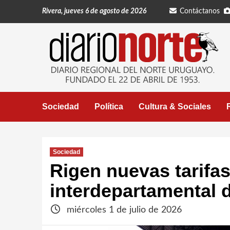
Saltar
Rivera, jueves 6 de agosto de 2026
Contáctanos
al
contenido
Sociedad
Política
Cultura & Sociales
Sociedad
Rigen nuevas tarifas
interdepartamental 
miércoles 1 de julio de 2026