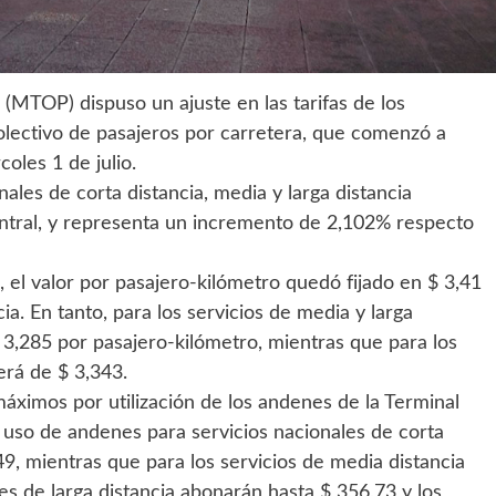
 (MTOP) dispuso un ajuste en las tarifas de los
colectivo de pasajeros por carretera, que comenzó a
coles 1 de julio.
nales de corta distancia, media y larga distancia
central, y representa un incremento de 2,102% respecto
, el valor por pasajero-kilómetro quedó fijado en $ 3,41
ia. En tanto, para los servicios de media y larga
 $ 3,285 por pasajero-kilómetro, mientras que para los
será de $ 3,343.
máximos por utilización de los andenes de la Terminal
 uso de andenes para servicios nacionales de corta
9, mientras que para los servicios de media distancia
es de larga distancia abonarán hasta $ 356,73 y los