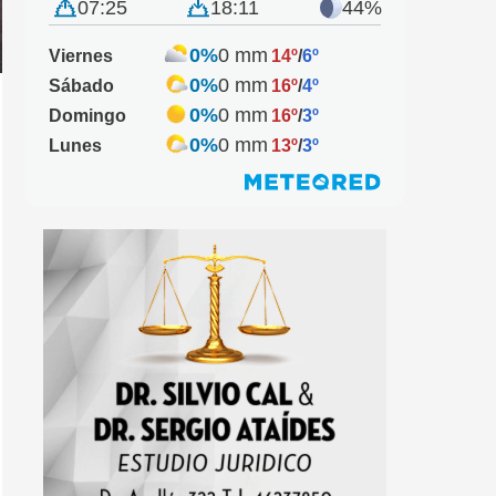
07:25
18:11
44%
0%
0 mm
Viernes
14º
/
6º
0%
0 mm
Sábado
16º
/
4º
0%
0 mm
Domingo
16º
/
3º
0%
0 mm
Lunes
13º
/
3º