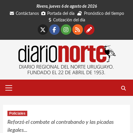
Saltar
Rivera, jueves 6 de agosto de 2026
al
Contáctanos
Portada del día
Pronóstico del tiempo
contenido
Cotización del día
X
Facebook
Instagram
RSS
Contáctano
Menú
primario
Policiales
Reforzó el combate al contrabando y las picadas
ilegales...