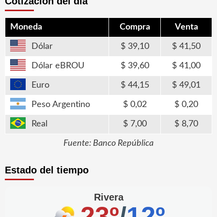
Cotización del día
Moneda
Compra
Venta
Dólar
39,10
41,50
Dólar eBROU
39,60
41,00
Euro
44,15
49,01
Peso Argentino
0,02
0,20
Real
7,00
8,70
Fuente: Banco República
Estado del tiempo
Rivera
23º
/
12º