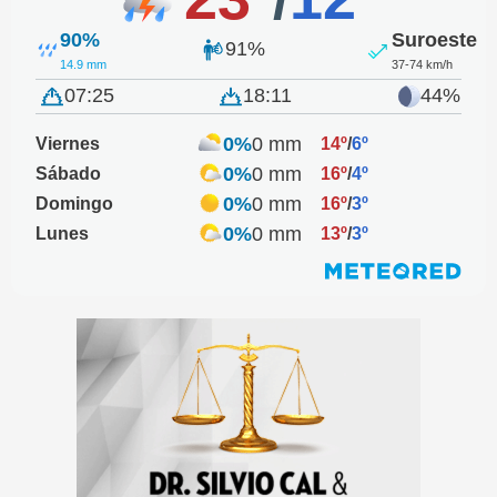
90%
Suroeste
91%
14.9 mm
37-74 km/h
07:25
18:11
44%
0%
0 mm
Viernes
14º
/
6º
0%
0 mm
Sábado
16º
/
4º
0%
0 mm
Domingo
16º
/
3º
0%
0 mm
Lunes
13º
/
3º