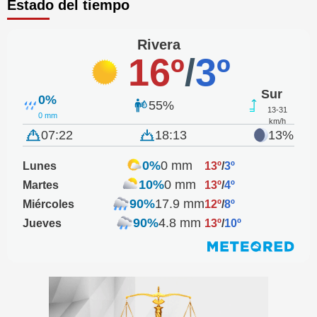
Estado del tiempo
Rivera
16º
/
3º
Sur
0%
55%
13-31
0 mm
km/h
07:22
18:13
13%
0%
0 mm
Lunes
13º
/
3º
10%
0 mm
Martes
13º
/
4º
90%
17.9 mm
Miércoles
12º
/
8º
90%
4.8 mm
Jueves
13º
/
10º