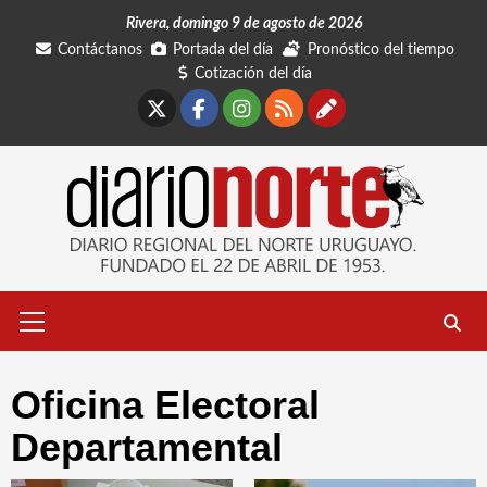
Saltar
Rivera, domingo 9 de agosto de 2026
al
Contáctanos
Portada del día
Pronóstico del tiempo
contenido
Cotización del día
X
Facebook
Instagram
RSS
Contáctano
Menú
primario
Oficina Electoral
Departamental