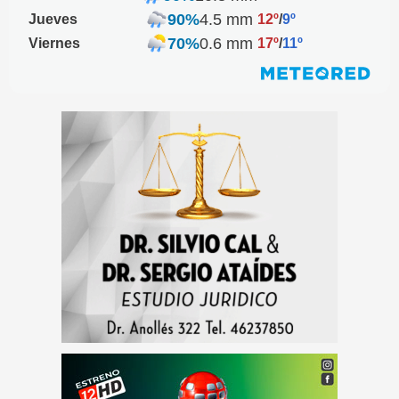
90%
4.5 mm
Jueves
12º
/
9º
70%
0.6 mm
Viernes
17º
/
11º