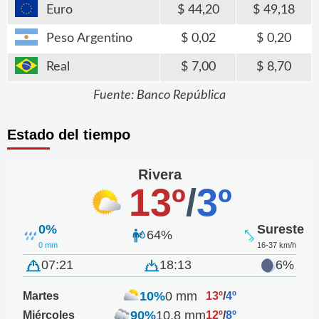
Euro
44,20
49,18
Peso Argentino
0,02
0,20
Real
7,00
8,70
Fuente: Banco República
Estado del tiempo
Rivera
13º
/
3º
0%
Sureste
64%
0 mm
16-37 km/h
07:21
18:13
6%
10%
0 mm
Martes
13º
/
4º
90%
10.8 mm
Miércoles
12º
/
8º