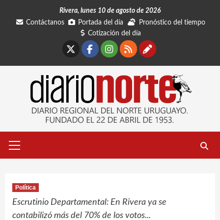
Saltar
Rivera, lunes 10 de agosto de 2026
al
Contáctanos
Portada del día
Pronóstico del tiempo
contenido
Cotización del día
X
Facebook
Instagram
RSS
Contáctano
Menú
primario
Política
Escrutinio Departamental: En Rivera ya se
contabilizó más del 70% de los votos...