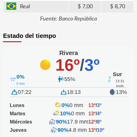
Real
7,00
8,70
Fuente: Banco República
Estado del tiempo
Rivera
16º
/
3º
Sur
0%
55%
13-31
0 mm
km/h
07:22
18:13
13%
0%
0 mm
Lunes
13º
/
3º
10%
0 mm
Martes
13º
/
4º
90%
17.9 mm
Miércoles
12º
/
8º
90%
4.8 mm
Jueves
13º
/
10º