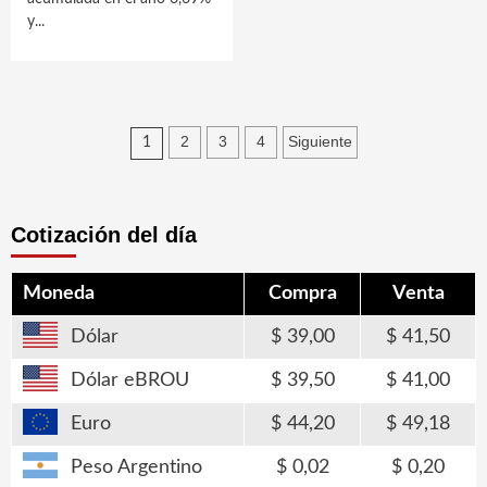
y...
Paginación
2
3
4
Siguiente
1
de
entradas
Cotización del día
Moneda
Compra
Venta
Dólar
39,00
41,50
Dólar eBROU
39,50
41,00
Euro
44,20
49,18
Peso Argentino
0,02
0,20