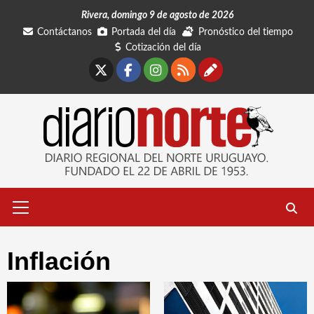
Saltar
Rivera, domingo 9 de agosto de 2026
al
Contáctanos
Portada del día
Pronóstico del tiempo
contenido
Cotización del día
X
Facebook
Instagram
RSS
Contáctano
Menú
primario
Inflación