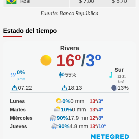
Real
7,00
8,70
Fuente: Banco República
Estado del tiempo
Rivera
16º
/
3º
Sur
0%
55%
13-31
0 mm
km/h
07:22
18:13
13%
0%
0 mm
Lunes
13º
/
3º
10%
0 mm
Martes
13º
/
4º
90%
17.9 mm
Miércoles
12º
/
8º
90%
4.8 mm
Jueves
13º
/
10º