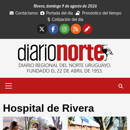
Saltar
Rivera, domingo 9 de agosto de 2026
al
Contáctanos
Portada del día
Pronóstico del tiempo
contenido
Cotización del día
X
Facebook
Instagram
RSS
Contáctano
Menú
primario
Hospital de Rivera