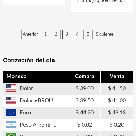
Millán, dijo que el director...
Paginación
Anterior
1
2
4
5
Siguiente
3
de
entradas
Cotización del día
Moneda
Compra
Venta
Dólar
39,00
41,50
Dólar eBROU
39,50
41,00
Euro
44,20
49,18
Peso Argentino
0,02
0,20