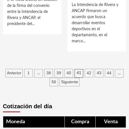
La Intendencia de Rivera y
de la firma del convenio
ANCAP firmaron un
entre la Intendencia de
acuerdo que busca
Rivera y ANCAP, el
desarrollar eventos
presidente del...
deportivos en el
departamento, en el
marco...
Paginación
Anterior
1
38
39
40
42
43
44
…
41
…
de
56
Siguiente
entradas
Cotización del día
Moneda
Compra
Venta