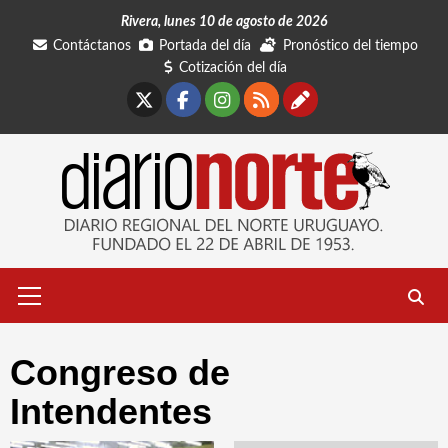
Saltar
Rivera, lunes 10 de agosto de 2026
al
Contáctanos
Portada del día
Pronóstico del tiempo
contenido
Cotización del día
X
Facebook
Instagram
RSS
Contáctano
Menú
primario
Congreso de
Intendentes