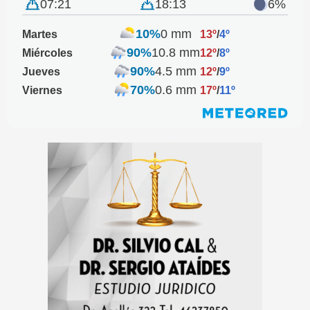
07:21
18:13
6%
10%
0 mm
Martes
13º
/
4º
90%
10.8 mm
Miércoles
12º
/
8º
90%
4.5 mm
Jueves
12º
/
9º
70%
0.6 mm
Viernes
17º
/
11º