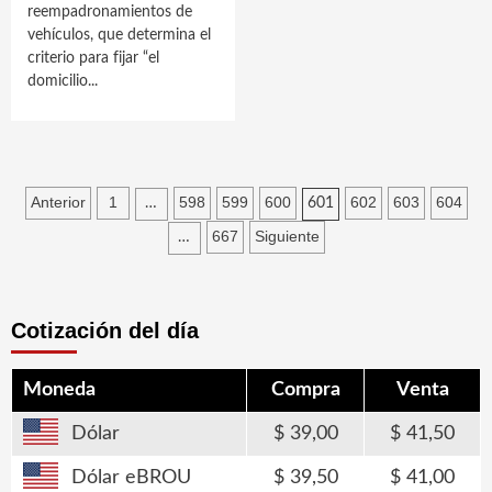
reempadronamientos de
vehículos, que determina el
criterio para fijar “el
domicilio...
Paginación
Anterior
1
598
599
600
602
603
604
…
601
de
667
Siguiente
…
entradas
Cotización del día
Moneda
Compra
Venta
Dólar
39,00
41,50
Dólar eBROU
39,50
41,00