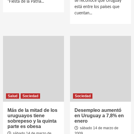
se reconoce que Uruguay
“Fiesta de la Patria...
está entre los países que
cuentan...
Salud
Sociedad
Sociedad
Más de la mitad de los
Desempleo aumentó
uruguayos tiene
en Uruguay a 7,8% en
sobrepeso y la quinta
enero
parte es obesa
sábado 14 de marzo de
sábado 14 de marzo de
2009