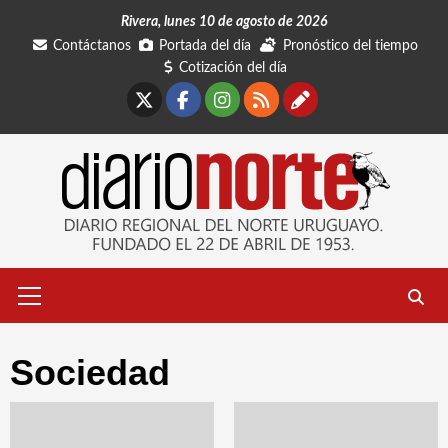
Saltar
Rivera, lunes 10 de agosto de 2026
al
Contáctanos
Portada del día
Pronóstico del tiempo
contenido
Cotización del día
X
Facebook
Instagram
RSS
Contáctano
Menú
primario
Sociedad