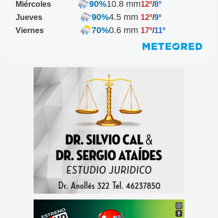
90%
10.8 mm
Miércoles
12º
/
8º
90%
4.5 mm
Jueves
12º
/
9º
70%
0.6 mm
Viernes
17º
/
11º