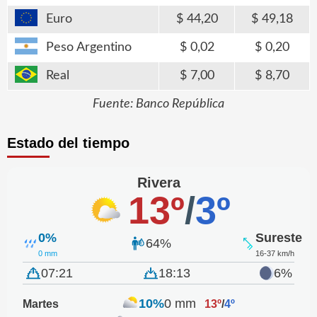
Euro
44,20
49,18
Peso Argentino
0,02
0,20
Real
7,00
8,70
Fuente: Banco República
Estado del tiempo
Rivera
13º
/
3º
0%
Sureste
64%
0 mm
16-37 km/h
07:21
18:13
6%
10%
0 mm
Martes
13º
/
4º