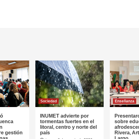
Sociedad
Enseñanza
tó
INUMET advierte por
Presentar
Cuenca
tormentas fuertes en el
sobre edu
en
litoral, centro y norte del
afrodesce
re gestión
país
Rivera, Ar
anas
Largo