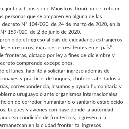
ou, junto al Consejo de Ministros, firmó un decreto en
llas personas que se amparen en alguna de las
el decreto Nº 104/020, de 24 de marzo de 2020, en la
o Nº 159/020, de 2 de junio de 2020.
prohibido el ingreso al país de ciudadanos extranjeros
e, entre otros, extranjeros residentes en el país”.
de fronteras, dictado por ley a fines de diciembre y
 decreto comprende excepciones.
 el lunes, habilitó a solicitar ingreso además de
eronaves y prácticos de buques, choferes afectados al
rías, correspondencia, insumos y ayuda humanitaria y
 gobierno uruguayo o ante organismos internacionales
ficien de corredor humanitario o sanitario establecido
s, buques y aviones con base donde la autoridad
ando su condición de fronterizos, ingresen a la
ermanezcan en la ciudad fronteriza, ingresos