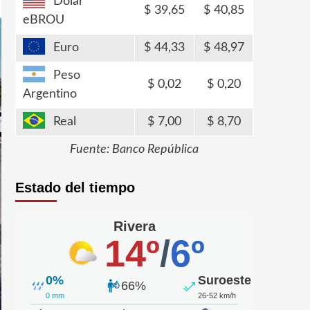
Dólar
39,65
40,85
eBROU
Euro
44,33
48,97
Peso
0,02
0,20
Argentino
Real
7,00
8,70
Fuente: Banco República
Estado del tiempo
Rivera
14º
/
6º
0%
Suroeste
66%
0 mm
26-52 km/h