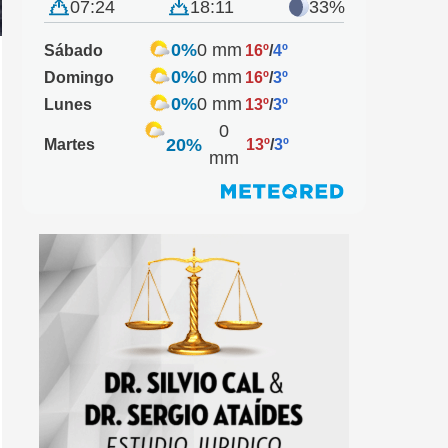
07:24
18:11
33%
0%
0 mm
Sábado
16º
/
4º
0%
0 mm
Domingo
16º
/
3º
0%
0 mm
Lunes
13º
/
3º
0
20%
Martes
13º
/
3º
mm