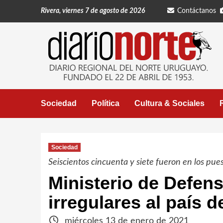
Saltar
Rivera, viernes 7 de agosto de 2026
Contáctanos
al
contenido
Sociedad
Política
Cultura & Sociales
Sociedad
Seiscientos cincuenta y siete fueron en los puest
Ministerio de Defens
irregulares al país 
miércoles 13 de enero de 2021