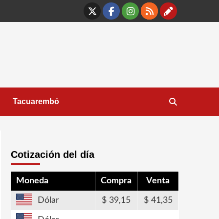
X
Facebook
Instagram
RSS
Contáct
Tacuarembó
Cotización del día
Moneda
Compra
Venta
Dólar
39,15
41,35