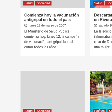
Salud
Sociedad
Salud
Soc
Comienza hoy la vacunación
Descarta
antigripal en todo el país
en Rivera
lunes 12 de marzo de 2007
sábado 10
El Ministerio de Salud Pública
En la edició
comienza hoy, lunes 12, la campaña
informábam
de vacunación antigripal, la cual -
caso de De
como todos los años-...
una mujer...
Salud
Sociedad
Política
S