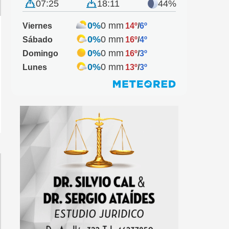
07:25
18:11
44%
0%
0 mm
Viernes
14º
/
6º
0%
0 mm
Sábado
16º
/
4º
0%
0 mm
Domingo
16º
/
3º
0%
0 mm
Lunes
13º
/
3º