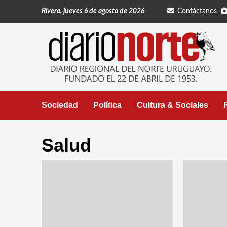
Saltar
Rivera, jueves 6 de agosto de 2026
Contáctanos
al
contenido
Sociedad
Política
Cultura & Sociales
Salud