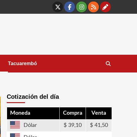
X
Facebook
Instagram
RSS
Contáct
Tacuarembó
Cotización del día
Moneda
Compra
Venta
Dólar
39,10
41,50