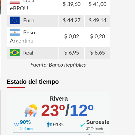
Dólar
39,60
41,00
eBROU
Euro
44,27
49,14
Peso
0,02
0,20
Argentino
Real
6,95
8,65
Fuente: Banco República
Estado del tiempo
Rivera
23º
/
12º
90%
Suroeste
91%
14.9 mm
37-74 km/h