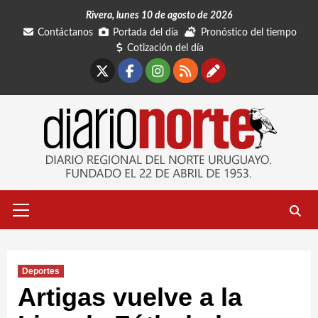
Saltar
Rivera, lunes 10 de agosto de 2026
al
Contáctanos
Portada del día
Pronóstico del tiempo
contenido
Cotización del día
X
Facebook
Instagram
RSS
Contáctano
Menú
primario
Deportes
Artigas vuelve a la