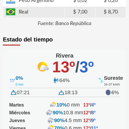
Peso Argentino
0,02
0,20
Real
7,00
8,70
Fuente: Banco República
Estado del tiempo
Rivera
13º
/
3º
0%
Sureste
64%
0 mm
16-37 km/h
07:21
18:13
6%
10%
0 mm
Martes
13º
/
4º
90%
10.8 mm
Miércoles
12º
/
8º
90%
4.5 mm
Jueves
12º
/
9º
70%
0.6 mm
Viernes
17º
/
11º