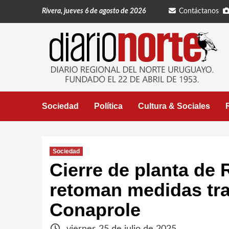
Saltar
Rivera, jueves 6 de agosto de 2026
Contáctanos
al
contenido
Sociedad
Política
Cultura & Sociales
Sociedad
Cierre de planta de 
retoman medidas tra
Conaprole