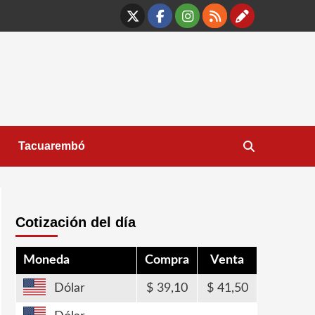
X
Facebook
Instagram
RSS
Contáct
Tacuarembó
Cotización del día
Moneda
Compra
Venta
Dólar
39,10
41,50