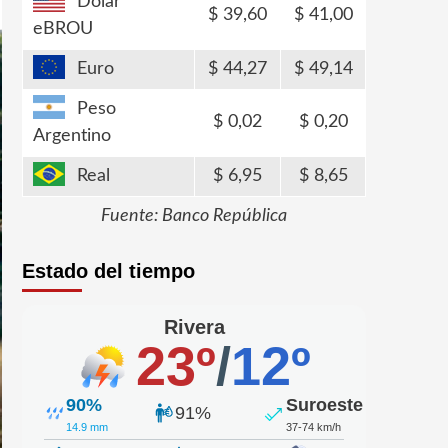
Dólar
39,60
41,00
eBROU
Euro
44,27
49,14
Peso
0,02
0,20
Argentino
Real
6,95
8,65
Fuente: Banco República
Estado del tiempo
Rivera
23º
/
12º
90%
Suroeste
91%
14.9 mm
37-74 km/h