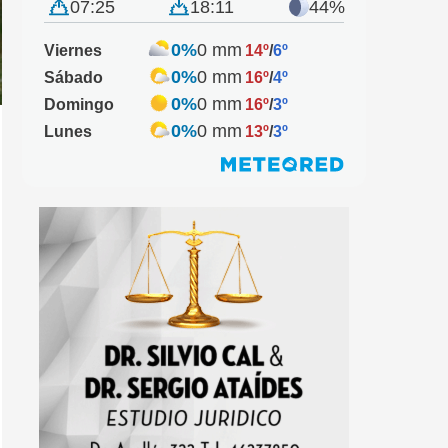
07:25
18:11
44%
0%
0 mm
Viernes
14º
/
6º
0%
0 mm
Sábado
16º
/
4º
0%
0 mm
Domingo
16º
/
3º
0%
0 mm
Lunes
13º
/
3º