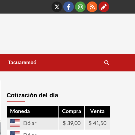
X
Facebook
Instagram
RSS
Contáct
Tacuarembó
Cotización del día
Moneda
Compra
Venta
Dólar
39,00
41,50