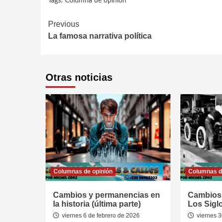
Tags:
Columna de opinión
Continue
Previous
La famosa narrativa política
Reading
Otras noticias
Columnas de opinión
Columnas d
Cambios y permanencias en
Cambios
la historia (última parte)
Los Siglo
viernes 6 de febrero de 2026
viernes 3