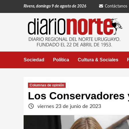
Saltar
Rivera, domingo 9 de agosto de 2026
Contáctanos
al
contenido
Sociedad
Política
Cultura & Sociales
Columnas de opinión
Los Conservadores 
viernes 23 de junio de 2023