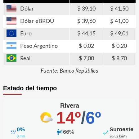
Dólar
39,10
41,50
Dólar eBROU
39,60
41,00
Euro
44,15
49,01
Peso Argentino
0,02
0,20
Real
7,00
8,70
Fuente: Banco República
Estado del tiempo
Rivera
14º
/
6º
0%
Suroeste
66%
0 mm
26-52 km/h