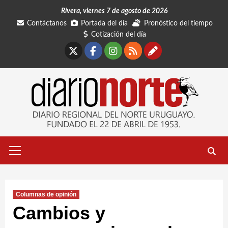
Saltar
Rivera, viernes 7 de agosto de 2026
al
Contáctanos
Portada del día
Pronóstico del tiempo
contenido
Cotización del día
X
Facebook
Instagram
RSS
Contáctano
Menú
primario
Columnas de opinión
Cambios y