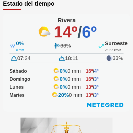
Estado del tiempo
Rivera
14º
/
6º
0%
Suroeste
66%
0 mm
26-52 km/h
07:24
18:11
33%
0%
0 mm
Sábado
16º
/
4º
0%
0 mm
Domingo
16º
/
3º
0%
0 mm
Lunes
13º
/
3º
20%
0 mm
Martes
13º
/
3º