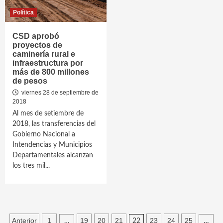
Política
CSD aprobó
proyectos de
caminería rural e
infraestructura por
más de 800 millones
de pesos
viernes 28 de septiembre de
2018
Al mes de setiembre de
2018, las transferencias del
Gobierno Nacional a
Intendencias y Municipios
Departamentales alcanzan
los tres mil...
Paginación
Anterior
1
19
20
21
23
24
25
…
22
…