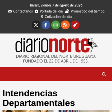
Saltar
Rivera, viernes 7 de agosto de 2026
al
Contáctanos
Portada del día
Pronóstico del tiempo
contenido
Cotización del día
X
Facebook
Instagram
RSS
Contáctano
Menú
primario
Intendencias
Departamentales