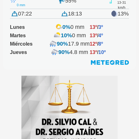
55%
13-31
0 mm
km/h
07:22
18:13
13%
0%
0 mm
Lunes
13º
/
3º
10%
0 mm
Martes
13º
/
4º
90%
17.9 mm
Miércoles
12º
/
8º
90%
4.8 mm
Jueves
13º
/
10º