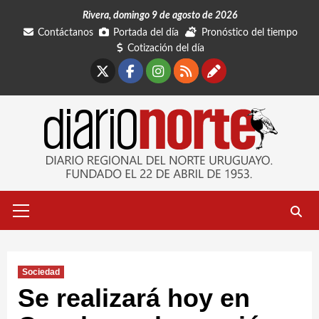
Saltar
Rivera, domingo 9 de agosto de 2026
al
Contáctanos
Portada del día
Pronóstico del tiempo
contenido
Cotización del día
X
Facebook
Instagram
RSS
Contáctano
Menú
primario
Sociedad
Se realizará hoy en