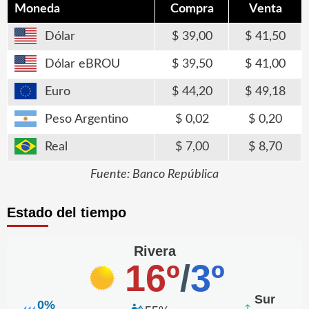
Moneda
Compra
Venta
Dólar
39,00
41,50
Dólar eBROU
39,50
41,00
Euro
44,20
49,18
Peso Argentino
0,02
0,20
Real
7,00
8,70
Fuente: Banco República
Estado del tiempo
Rivera
16º
/
3º
Sur
0%