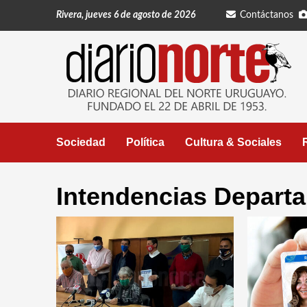
Saltar
Rivera, jueves 6 de agosto de 2026
Contáctanos
al
contenido
Sociedad
Política
Cultura & Sociales
Intendencias Depart