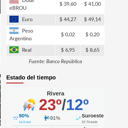
Dólar
39,60
41,00
eBROU
Euro
44,27
49,14
Peso
0,02
0,20
Argentino
Real
6,95
8,65
Fuente: Banco República
Estado del tiempo
Rivera
23º
/
12º
90%
Suroeste
91%
14.9 mm
37-74 km/h