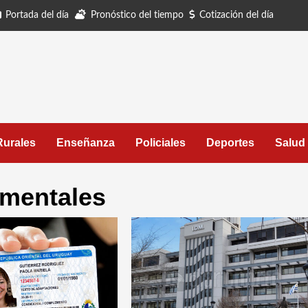
Portada del día
Pronóstico del tiempo
Cotización del día
Rurales
Enseñanza
Policiales
Deportes
Salud
amentales