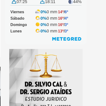
07:25
18:11
44%
0%
0 mm
Viernes
14º
/
6º
0%
0 mm
Sábado
16º
/
4º
0%
0 mm
Domingo
16º
/
3º
0%
0 mm
Lunes
13º
/
3º