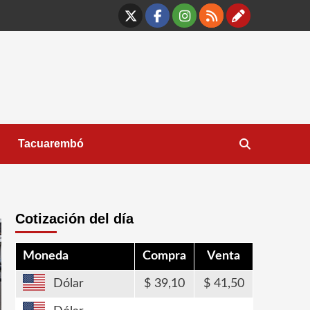
X
Facebook
Instagram
RSS
Contáct
Tacuarembó
Cotización del día
Moneda
Compra
Venta
Dólar
39,10
41,50