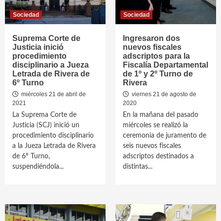
Sociedad
Sociedad
Suprema Corte de
Ingresaron dos
Justicia inició
nuevos fiscales
procedimiento
adscriptos para la
disciplinario a Jueza
Fiscalía Departamental
Letrada de Rivera de
de 1º y 2º Turno de
6º Turno
Rivera
miércoles 21 de abril de
viernes 21 de agosto de
2021
2020
La Suprema Corte de
En la mañana del pasado
Justicia (SCJ) inició un
miércoles se realizó la
procedimiento disciplinario
ceremonia de juramento de
a la Jueza Letrada de Rivera
seis nuevos fiscales
de 6º Turno,
adscriptos destinados a
suspendiéndola...
distintas...