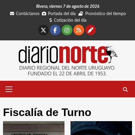
Saltar
Rivera, viernes 7 de agosto de 2026
al
Contáctanos
Portada del día
Pronóstico del tiempo
contenido
Cotización del día
X
Facebook
Instagram
RSS
Contáctano
Menú
primario
Fiscalía de Turno