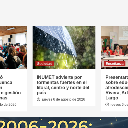
Sociedad
Enseñanza
tó
INUMET advierte por
Presentar
Cuenca
tormentas fuertes en el
sobre edu
en
litoral, centro y norte del
afrodesce
re gestión
país
Rivera, Ar
anas
Largo
jueves 6 de agosto de 2026
to de 2026
jueves 6 d