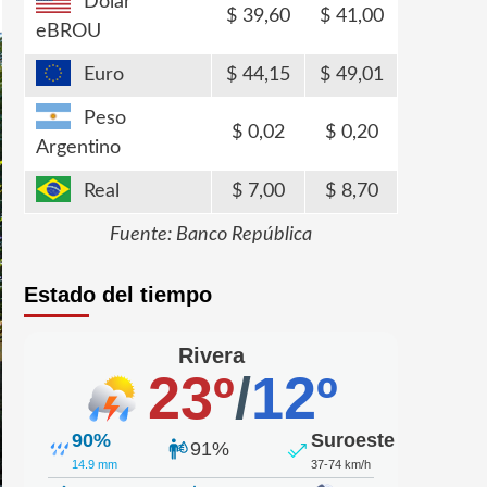
Dólar
39,60
41,00
eBROU
Euro
44,15
49,01
Peso
0,02
0,20
Argentino
Real
7,00
8,70
Fuente: Banco República
Estado del tiempo
Rivera
23º
/
12º
90%
Suroeste
91%
14.9 mm
37-74 km/h