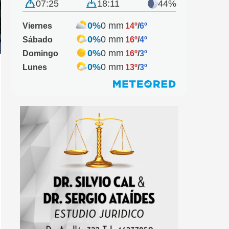
07:25
18:11
44%
0%
0 mm
Viernes
14º
/
6º
0%
0 mm
Sábado
16º
/
4º
0%
0 mm
Domingo
16º
/
3º
0%
0 mm
Lunes
13º
/
3º