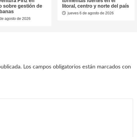
entura Píriz en
tormentas fuertes en el
o sobre gestión de
litoral, centro y norte del país
rbanas
jueves 6 de agosto de 2026
de agosto de 2026
ublicada.
Los campos obligatorios están marcados con