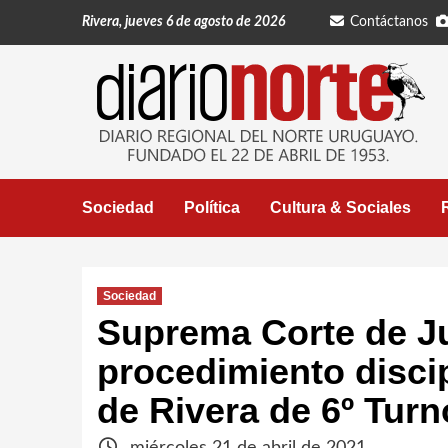
Saltar
Rivera, jueves 6 de agosto de 2026
Contáctanos
al
contenido
Sociedad
Política
Cultura & Sociales
Sociedad
Suprema Corte de Jus
procedimiento discip
de Rivera de 6º Turn