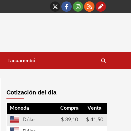
X
Facebook
Instagram
RSS
Contáct
Tacuarembó
Cotización del día
Moneda
Compra
Venta
Dólar
39,10
41,50