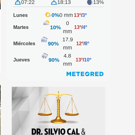
07:22
18:13
13%
0%
0 mm
Lunes
13º
/
3º
0
10%
Martes
13º
/
4º
mm
17.9
90%
Miércoles
12º
/
8º
mm
4.8
90%
Jueves
13º
/
10º
mm