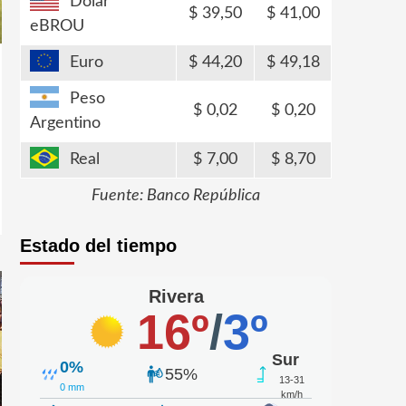
Dólar
39,50
41,00
eBROU
Euro
44,20
49,18
Peso
0,02
0,20
Argentino
Real
7,00
8,70
Fuente: Banco República
Estado del tiempo
Rivera
16º
/
3º
Sur
0%
55%
13-31
0 mm
km/h