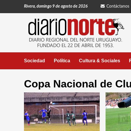
Saltar
Rivera, domingo 9 de agosto de 2026
Contáctanos
al
contenido
Sociedad
Política
Cultura & Sociales
Copa Nacional de Cl