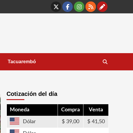
X
Facebook
Instagram
RSS
Contáct
Tacuarembó
Cotización del día
Moneda
Compra
Venta
Dólar
39,00
41,50