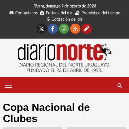
Saltar
Rivera, domingo 9 de agosto de 2026
al
Contáctanos
Portada del día
Pronóstico del tiempo
contenido
Cotización del día
X
Facebook
Instagram
RSS
Contáctano
Menú
primario
Copa Nacional de
Clubes