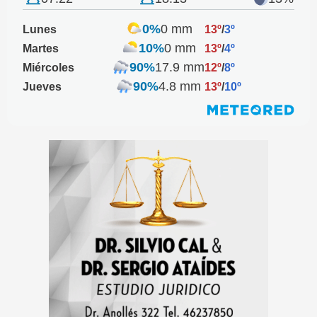
0%
0 mm
Lunes
13º
/
3º
10%
0 mm
Martes
13º
/
4º
90%
17.9 mm
Miércoles
12º
/
8º
90%
4.8 mm
Jueves
13º
/
10º