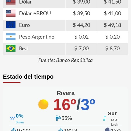
Dólar
39,00
41,50
Dólar eBROU
39,50
41,00
Euro
44,20
49,18
Peso Argentino
0,02
0,20
Real
7,00
8,70
Fuente: Banco República
Estado del tiempo
Rivera
16º
/
3º
Sur
0%
55%
13-31
0 mm
km/h
07:22
18:13
13%