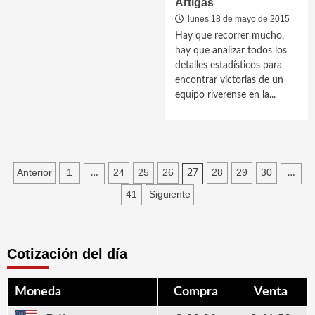
Artigas
lunes 18 de mayo de 2015
Hay que recorrer mucho,
hay que analizar todos los
detalles estadísticos para
encontrar victorias de un
equipo riverense en la...
Paginación
Anterior
1
24
25
26
28
29
30
…
27
…
de
41
Siguiente
entradas
Cotización del día
Moneda
Compra
Venta