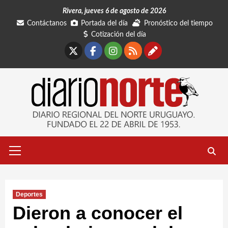
Saltar
Rivera, jueves 6 de agosto de 2026
al
Contáctanos
Portada del día
Pronóstico del tiempo
contenido
Cotización del día
X
Facebook
Instagram
RSS
Contáctano
Menú
primario
Deportes
Dieron a conocer el