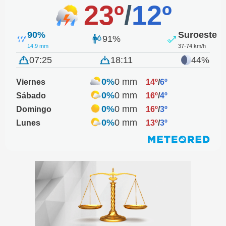
23º
/
12º
90%
Suroeste
91%
14.9 mm
37-74 km/h
07:25
18:11
44%
0%
0 mm
Viernes
14º
/
6º
0%
0 mm
Sábado
16º
/
4º
0%
0 mm
Domingo
16º
/
3º
0%
0 mm
Lunes
13º
/
3º