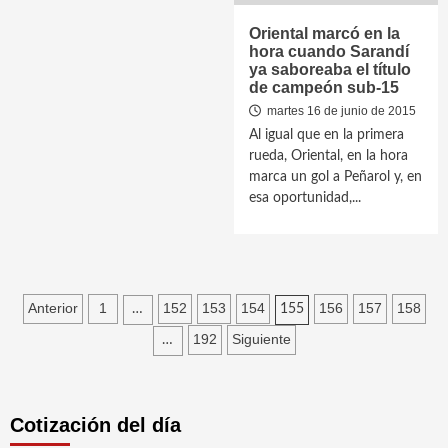
Oriental marcó en la
hora cuando Sarandí
ya saboreaba el título
de campeón sub-15
martes 16 de junio de 2015
Al igual que en la primera
rueda, Oriental, en la hora
marca un gol a Peñarol y, en
esa oportunidad,...
Paginación
Anterior
1
152
153
154
156
157
158
…
155
de
192
Siguiente
…
entradas
Cotización del día