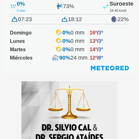
0%
Suroeste
73%
0 mm
18-40 km/h
07:23
18:12
22%
0%
0 mm
Domingo
16º
/
3º
0%
0 mm
Lunes
13º
/
3º
0%
0 mm
Martes
14º
/
3º
90%
24 mm
Miércoles
12º
/
8º