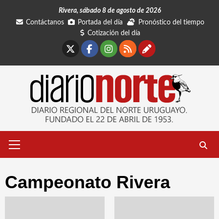
Saltar
Rivera, sábado 8 de agosto de 2026
al
Contáctanos
Portada del día
Pronóstico del tiempo
contenido
Cotización del día
X
Facebook
Instagram
RSS
Contáctano
Menú
primario
Campeonato Rivera