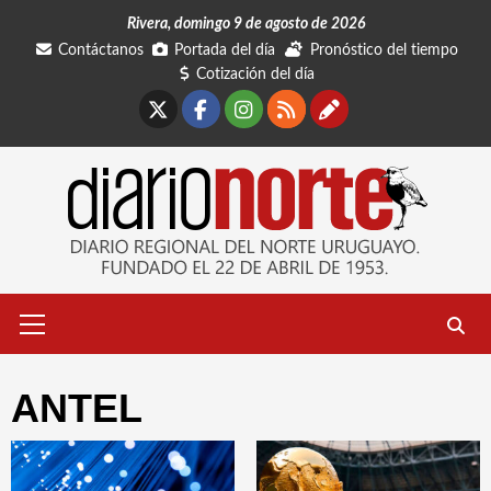
Saltar
Rivera, domingo 9 de agosto de 2026
al
Contáctanos
Portada del día
Pronóstico del tiempo
contenido
Cotización del día
X
Facebook
Instagram
RSS
Contáctano
Menú
primario
ANTEL