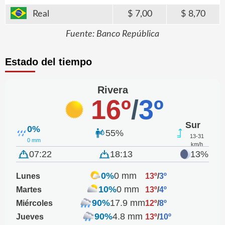
Real
7,00
8,70
Fuente: Banco República
Estado del tiempo
Rivera
16º
/
3º
Sur
0%
55%
13-31
0 mm
km/h
07:22
18:13
13%
0%
0 mm
Lunes
13º
/
3º
10%
0 mm
Martes
13º
/
4º
90%
17.9 mm
Miércoles
12º
/
8º
90%
4.8 mm
Jueves
13º
/
10º