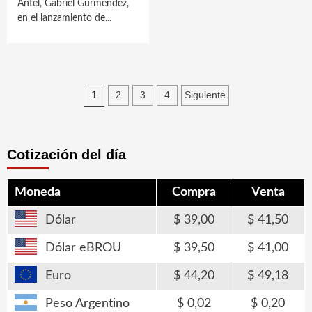
Antel, Gabriel Gurméndez,
en el lanzamiento de...
Paginación
2
3
4
Siguiente
1
de
entradas
Cotización del día
Moneda
Compra
Venta
Dólar
39,00
41,50
Dólar eBROU
39,50
41,00
Euro
44,20
49,18
Peso Argentino
0,02
0,20