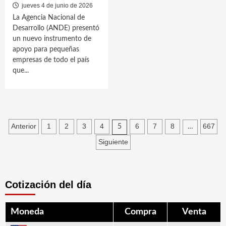
jueves 4 de junio de 2026
La Agencia Nacional de
Desarrollo (ANDE) presentó
un nuevo instrumento de
apoyo para pequeñas
empresas de todo el país
que...
Paginación
Anterior
1
2
3
4
6
7
8
667
5
…
de
Siguiente
entradas
Cotización del día
Moneda
Compra
Venta