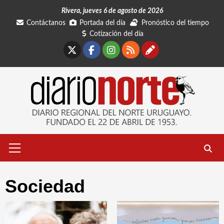
Saltar
Rivera, jueves 6 de agosto de 2026
al
Contáctanos
Portada del día
Pronóstico del tiempo
contenido
Cotización del día
X
Facebook
Instagram
RSS
Contáctano
Menú
primario
Sociedad