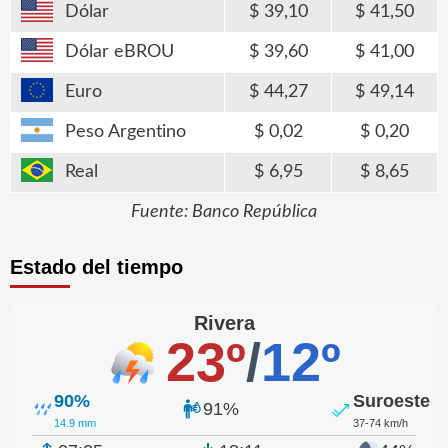
Dólar
39,10
41,50
Dólar eBROU
39,60
41,00
Euro
44,27
49,14
Peso Argentino
0,02
0,20
Real
6,95
8,65
Fuente: Banco República
Estado del tiempo
Rivera
23º
/
12º
90%
Suroeste
91%
14.9 mm
37-74 km/h