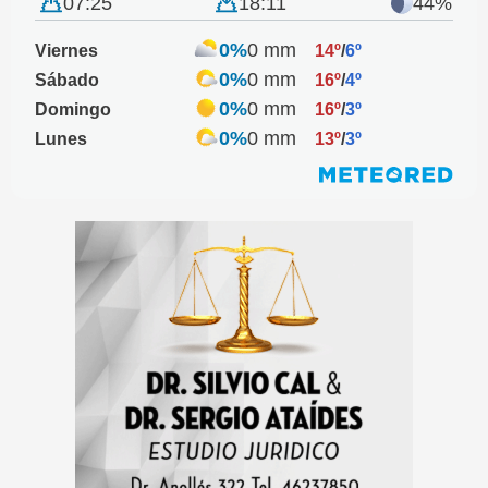
07:25
18:11
44%
0%
0 mm
Viernes
14º
/
6º
0%
0 mm
Sábado
16º
/
4º
0%
0 mm
Domingo
16º
/
3º
0%
0 mm
Lunes
13º
/
3º