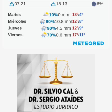
07:21
18:13
6%
10%
0 mm
Martes
13º
/
4º
90%
10.8 mm
Miércoles
12º
/
8º
90%
4.5 mm
Jueves
12º
/
9º
70%
0.6 mm
Viernes
17º
/
11º