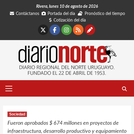
Saltar
Rivera, lunes 10 de agosto de 2026
al
Contáctanos
Portada del día
Pronóstico del tiempo
contenido
Cotización del día
X
Facebook
Instagram
RSS
Contáctano
Menú
primario
Sociedad
Fueron aprobados $ 674 millones en proyectos de
infraestructura, desarrollo productivo y equipamiento