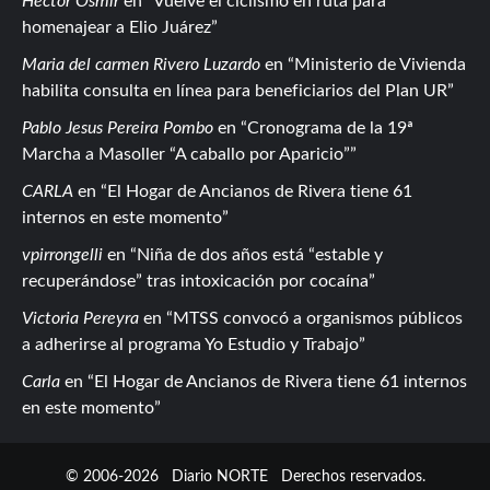
Hector Osmir
en
Vuelve el ciclismo en ruta para
homenajear a Elio Juárez
Maria del carmen Rivero Luzardo
en
Ministerio de Vivienda
habilita consulta en línea para beneficiarios del Plan UR
Pablo Jesus Pereira Pombo
en
Cronograma de la 19ª
Marcha a Masoller “A caballo por Aparicio”
CARLA
en
El Hogar de Ancianos de Rivera tiene 61
internos en este momento
vpirrongelli
en
Niña de dos años está “estable y
recuperándose” tras intoxicación por cocaína
Victoria Pereyra
en
MTSS convocó a organismos públicos
a adherirse al programa Yo Estudio y Trabajo
Carla
en
El Hogar de Ancianos de Rivera tiene 61 internos
en este momento
© 2006-2026
Diario NORTE
Derechos reservados.