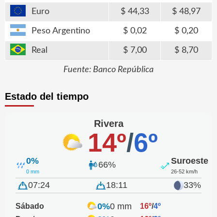
Euro
44,33
48,97
Peso Argentino
0,02
0,20
Real
7,00
8,70
Fuente: Banco República
Estado del tiempo
Rivera
14º
/
6º
0%
Suroeste
66%
0 mm
26-52 km/h
07:24
18:11
33%
0%
0 mm
Sábado
16º
/
4º