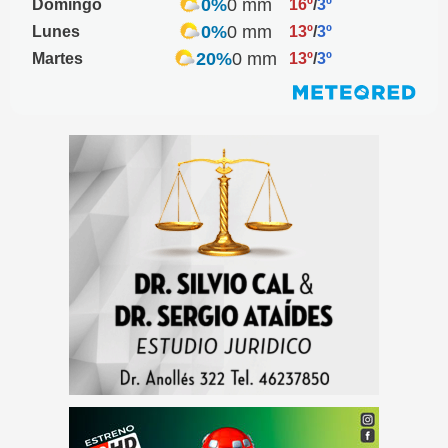
0%
0 mm
Domingo
16º
/
3º
0%
0 mm
Lunes
13º
/
3º
20%
0 mm
Martes
13º
/
3º