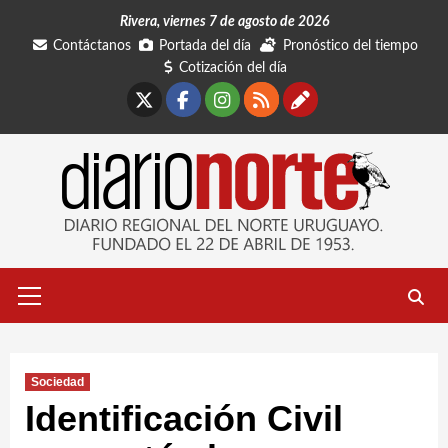
Saltar
Rivera, viernes 7 de agosto de 2026
al
Contáctanos
Portada del día
Pronóstico del tiempo
contenido
Cotización del día
X
Facebook
Instagram
RSS
Contáctano
Menú
primario
Sociedad
Identificación Civil