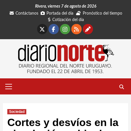
Saltar
Rivera, viernes 7 de agosto de 2026
al
Contáctanos
Portada del día
Pronóstico del tiempo
contenido
Cotización del día
X
Facebook
Instagram
RSS
Contáctano
Menú
primario
Sociedad
Cortes y desvíos en la