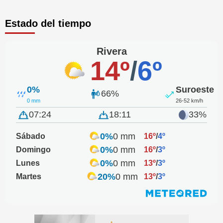
Estado del tiempo
Rivera
14º
/
6º
0%
Suroeste
66%
0 mm
26-52 km/h
07:24
18:11
33%
0%
0 mm
Sábado
16º
/
4º
0%
0 mm
Domingo
16º
/
3º
0%
0 mm
Lunes
13º
/
3º
20%
0 mm
Martes
13º
/
3º