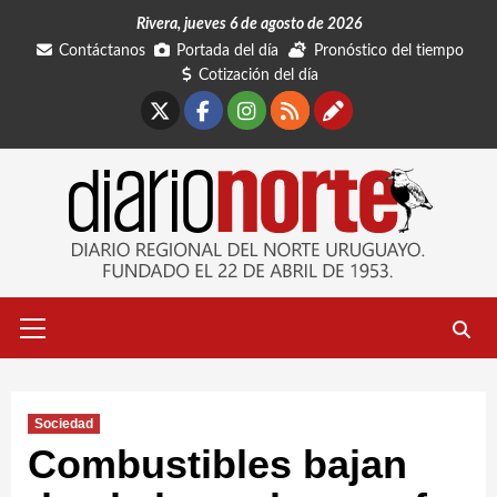
Saltar
Rivera, jueves 6 de agosto de 2026
al
Contáctanos
Portada del día
Pronóstico del tiempo
contenido
Cotización del día
X
Facebook
Instagram
RSS
Contáctano
Menú
primario
Sociedad
Combustibles bajan