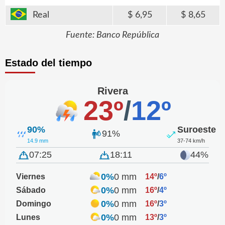
Real
6,95
8,65
Fuente: Banco República
Estado del tiempo
Rivera
23º
/
12º
90%
Suroeste
91%
14.9 mm
37-74 km/h
07:25
18:11
44%
0%
0 mm
Viernes
14º
/
6º
0%
0 mm
Sábado
16º
/
4º
0%
0 mm
Domingo
16º
/
3º
0%
0 mm
Lunes
13º
/
3º