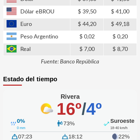
Dólar eBROU
39,50
41,00
Euro
44,20
49,18
Peso Argentino
0,02
0,20
Real
7,00
8,70
Fuente: Banco República
Estado del tiempo
Rivera
16º
/
4º
0%
Suroeste
73%
0 mm
18-40 km/h
07:23
18:12
22%