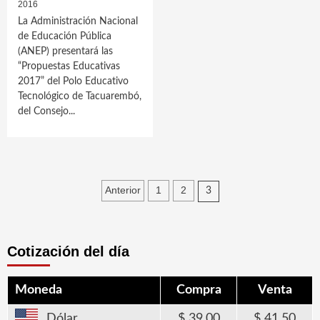
2016
La Administración Nacional
de Educación Pública
(ANEP) presentará las
“Propuestas Educativas
2017” del Polo Educativo
Tecnológico de Tacuarembó,
del Consejo...
Paginación
Anterior
1
2
3
de
entradas
Cotización del día
Moneda
Compra
Venta
Dólar
39,00
41,50