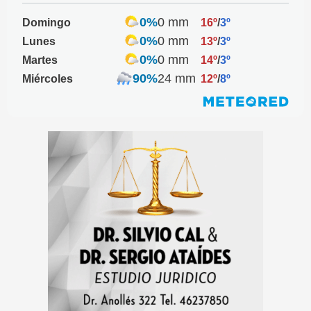
0%
0 mm
Domingo
16º
/
3º
0%
0 mm
Lunes
13º
/
3º
0%
0 mm
Martes
14º
/
3º
90%
24 mm
Miércoles
12º
/
8º