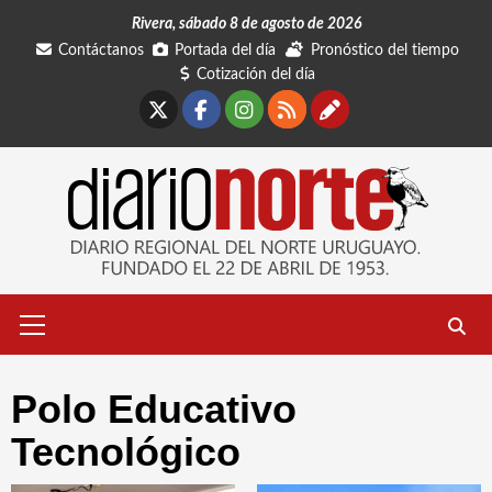
Saltar
Rivera, sábado 8 de agosto de 2026
al
Contáctanos
Portada del día
Pronóstico del tiempo
contenido
Cotización del día
X
Facebook
Instagram
RSS
Contáctano
Menú
primario
Polo Educativo
Tecnológico