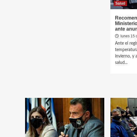
Salud
Recomend
Ministeri
ante anun
lunes 15 
Ante el reg
temperatura
invierno, y 
salud...