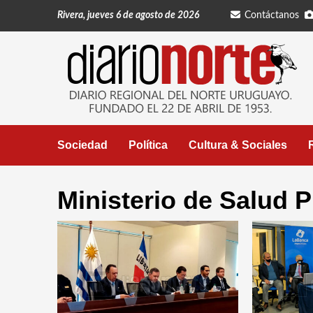
Saltar
Rivera, jueves 6 de agosto de 2026
Contáctanos
al
contenido
Sociedad
Política
Cultura & Sociales
Ministerio de Salud P