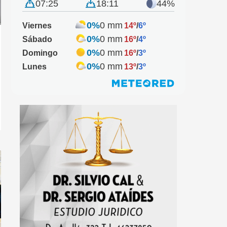
07:25
18:11
44%
0%
0 mm
Viernes
14º
/
6º
0%
0 mm
Sábado
16º
/
4º
0%
0 mm
Domingo
16º
/
3º
0%
0 mm
Lunes
13º
/
3º