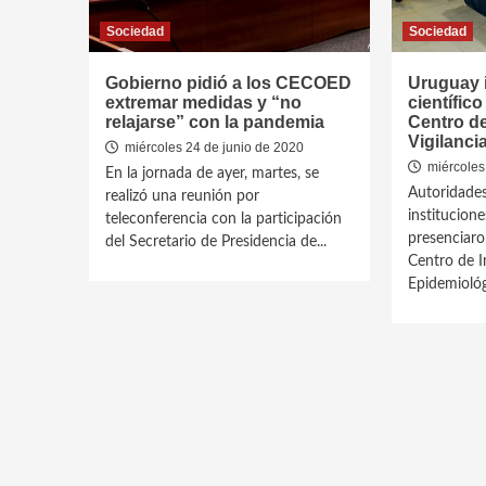
Sociedad
Sociedad
Gobierno pidió a los CECOED
Uruguay i
extremar medidas y “no
científic
relajarse” con la pandemia
Centro d
Vigilanci
miércoles 24 de junio de 2020
miércoles
En la jornada de ayer, martes, se
Autoridades
realizó una reunión por
institucione
teleconferencia con la participación
presenciaro
del Secretario de Presidencia de...
Centro de I
Epidemiológ