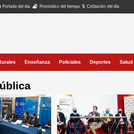
Portada del día
Pronóstico del tiempo
Cotización del día
Rurales
Enseñanza
Policiales
Deportes
Salud
ública