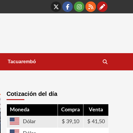
X
Facebook
Instagram
RSS
Contáct
Tacuarembó
Cotización del día
Moneda
Compra
Venta
Dólar
39,10
41,50