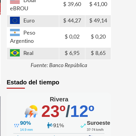
Dólar
39,60
41,00
eBROU
Euro
44,27
49,14
Peso
0,02
0,20
Argentino
Real
6,95
8,65
Fuente: Banco República
Estado del tiempo
Rivera
23º
/
12º
90%
Suroeste
91%
14.9 mm
37-74 km/h