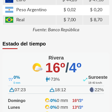
Euro
44,20
49,18
Peso Argentino
0,02
0,20
Real
7,00
8,70
Fuente: Banco República
Estado del tiempo
Rivera
16º
/
4º
0%
Suroeste
73%
0 mm
18-40 km/h
07:23
18:12
22%
0%
0 mm
Domingo
16º
/
3º
0%
0 mm
Lunes
13º
/
3º