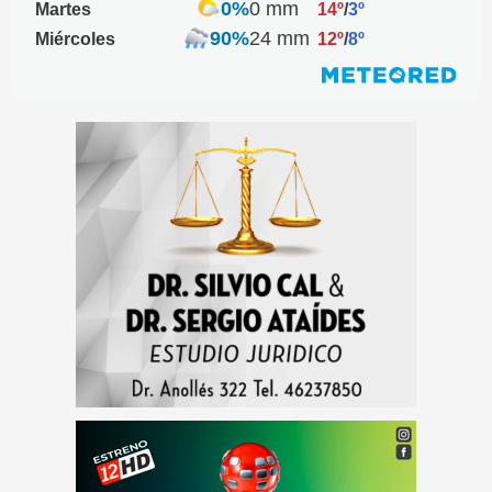
0%
0 mm
Martes
14º
/
3º
90%
24 mm
Miércoles
12º
/
8º