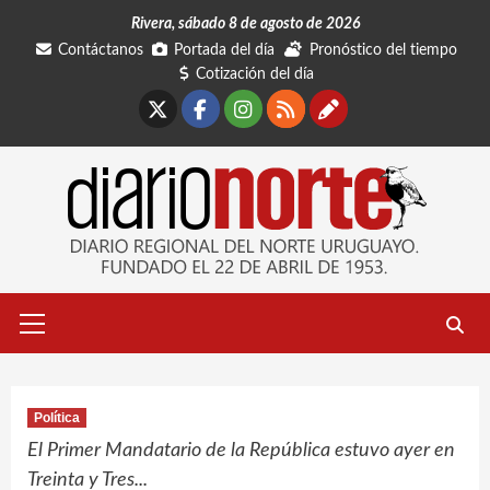
Saltar
Rivera, sábado 8 de agosto de 2026
al
Contáctanos
Portada del día
Pronóstico del tiempo
contenido
Cotización del día
X
Facebook
Instagram
RSS
Contáctano
Menú
primario
Política
El Primer Mandatario de la República estuvo ayer en
Treinta y Tres...