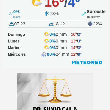
16º
/
4º
0%
Suroeste
73%
0 mm
18-40 km/h
07:23
18:12
22%
0%
0 mm
Domingo
16º
/
3º
0%
0 mm
Lunes
13º
/
3º
0%
0 mm
Martes
14º
/
3º
90%
24 mm
Miércoles
12º
/
8º