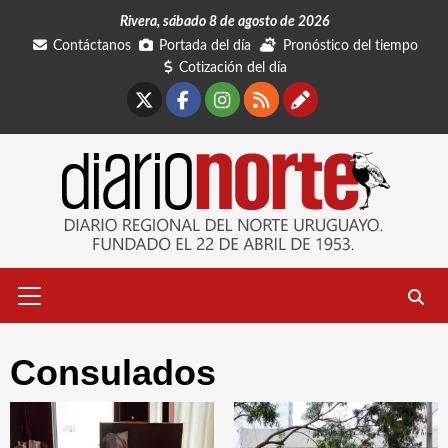
Saltar
Rivera, sábado 8 de agosto de 2026
al
Contáctanos
Portada del día
Pronóstico del tiempo
contenido
Cotización del día
X
Facebook
Instagram
RSS
Contáctano
Menú
primario
Consulados