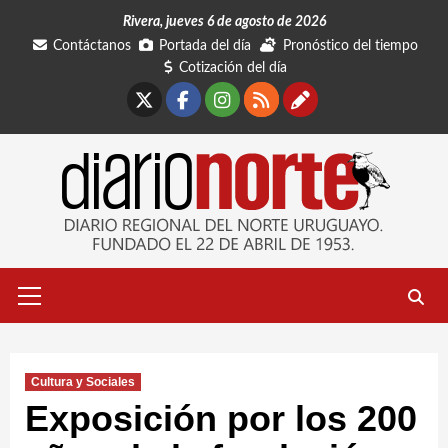
Saltar
Rivera, jueves 6 de agosto de 2026
al
Contáctanos
Portada del día
Pronóstico del tiempo
contenido
Cotización del día
X
Facebook
Instagram
RSS
Contáctano
Menú
primario
Cultura y Sociales
Exposición por los 200