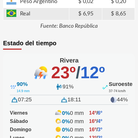
Peso Argentino
0,02
0,20
Real
6,95
8,65
Fuente: Banco República
Estado del tiempo
Rivera
23º
/
12º
90%
Suroeste
91%
14.9 mm
37-74 km/h
07:25
18:11
44%
0%
0 mm
Viernes
14º
/
6º
0%
0 mm
Sábado
16º
/
4º
0%
0 mm
Domingo
16º
/
3º
0%
0 mm
Lunes
13º
/
3º