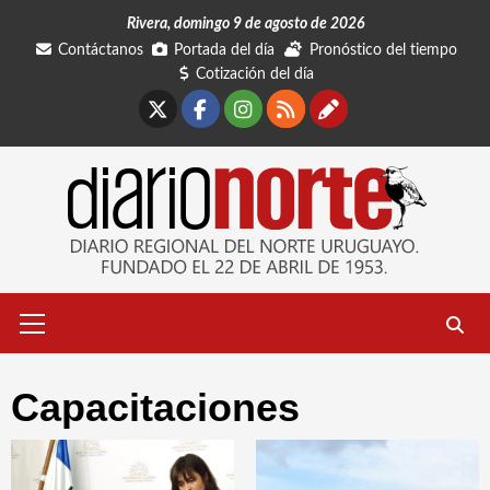
Saltar
Rivera, domingo 9 de agosto de 2026
al
Contáctanos
Portada del día
Pronóstico del tiempo
contenido
Cotización del día
X
Facebook
Instagram
RSS
Contáctano
Menú
primario
Capacitaciones