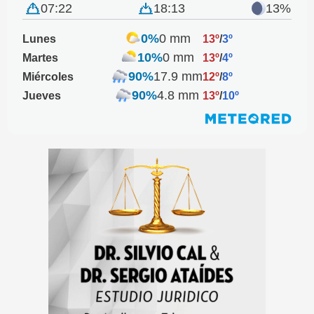
07:22
18:13
13%
0%
0 mm
Lunes
13º
/
3º
10%
0 mm
Martes
13º
/
4º
90%
17.9 mm
Miércoles
12º
/
8º
90%
4.8 mm
Jueves
13º
/
10º