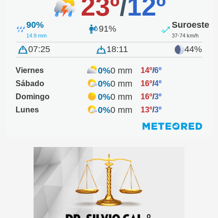
23º
/
12º
90%
Suroeste
91%
14.9 mm
37-74 km/h
07:25
18:11
44%
0%
0 mm
Viernes
14º
/
6º
0%
0 mm
Sábado
16º
/
4º
0%
0 mm
Domingo
16º
/
3º
0%
0 mm
Lunes
13º
/
3º