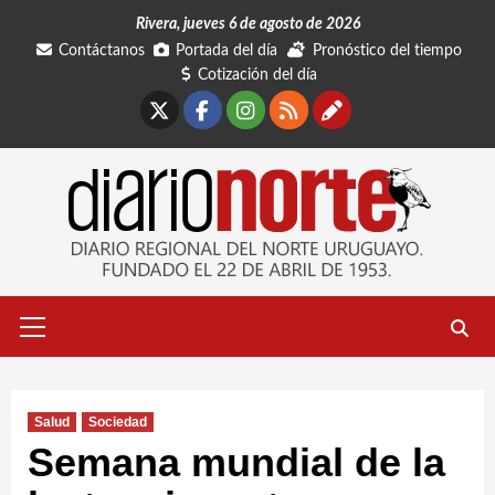
Saltar
Rivera, jueves 6 de agosto de 2026
al
Contáctanos
Portada del día
Pronóstico del tiempo
contenido
Cotización del día
X
Facebook
Instagram
RSS
Contáctano
Menú
primario
Salud
Sociedad
Semana mundial de la