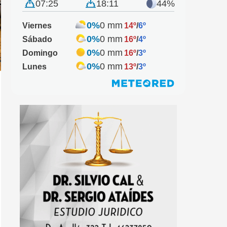
07:25
18:11
44%
0%
0 mm
Viernes
14º
/
6º
0%
0 mm
Sábado
16º
/
4º
0%
0 mm
Domingo
16º
/
3º
0%
0 mm
Lunes
13º
/
3º