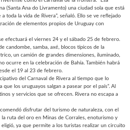
a riverense como el carnaval de la frontera. “Esa
ana (Santa Ana do Livramento) una ciudad sola que está
a toda la vida de Rivera”, señaló. Ello se ve reflejado
tegración de elementos propios de Uruguay con
 se efectuará el viernes 24 y el sábado 25 de febrero.
 de candombe, samba, axé, blocos típicos de la
éctrico, un camión de grandes dimensiones, iluminado,
mo ocurre en la celebración de Bahía. También habrá
esde el 19 al 23 de febrero.
icipativo del Carnaval de Rivera al tiempo que lo
 que los uruguayos salgan a pasear por el país”. Al
stinos y servicios que se ofrecen. Rivera no escapa a
comendó disfrutar del turismo de naturaleza, con el
, la ruta del oro en Minas de Corrales, enoturismo y
ligió, ya que permite a los turistas realizar un circuito