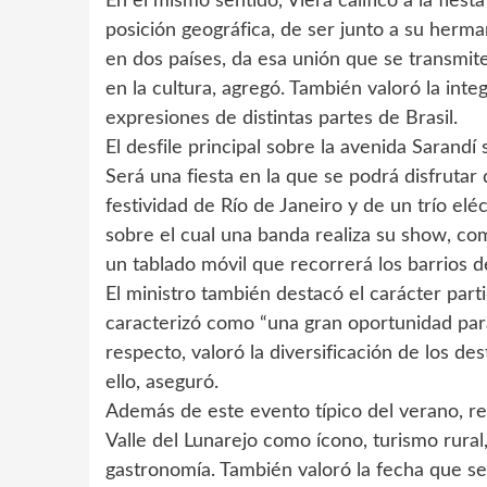
En el mismo sentido, Viera calificó a la fiest
posición geográfica, de ser junto a su herm
en dos países, da esa unión que se transmite 
en la cultura, agregó. También valoró la in
expresiones de distintas partes de Brasil.
El desfile principal sobre la avenida Sarandí
Será una fiesta en la que se podrá disfrutar
festividad de Río de Janeiro y de un trío el
sobre el cual una banda realiza su show, co
un tablado móvil que recorrerá los barrios d
El ministro también destacó el carácter part
caracterizó como “una gran oportunidad para
respecto, valoró la diversificación de los de
ello, aseguró.
Además de este evento típico del verano, re
Valle del Lunarejo como ícono, turismo rural
gastronomía. También valoró la fecha que se e