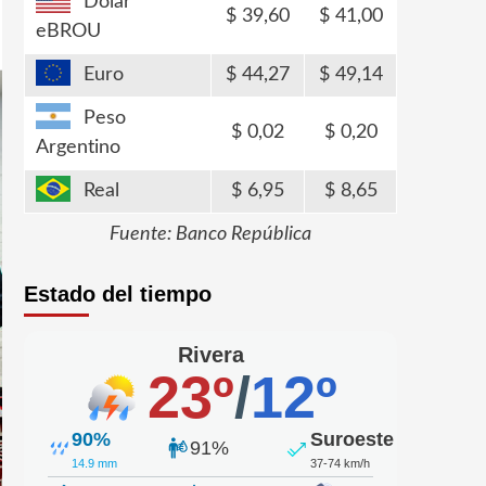
Dólar
39,60
41,00
eBROU
Euro
44,27
49,14
Peso
0,02
0,20
Argentino
Real
6,95
8,65
Fuente: Banco República
Estado del tiempo
Rivera
23º
/
12º
90%
Suroeste
91%
14.9 mm
37-74 km/h