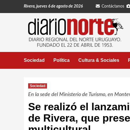
Saltar
Rivera, jueves 6 de agosto de 2026
Contáctanos
al
contenido
Sociedad
Política
Cultura & Sociales
Sociedad
En la sede del Ministerio de Turismo, en Montev
Se realizó el lanzam
de Rivera, que prese
multicultural