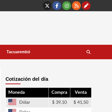
X
Facebook
Instagram
RSS
Contáct
Tacuarembó
Cotización del día
Moneda
Compra
Venta
Dólar
39,10
41,50