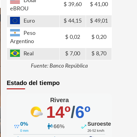
Dólar
39,60
41,00
eBROU
Euro
44,15
49,01
Peso
0,02
0,20
Argentino
Real
7,00
8,70
Fuente: Banco República
Estado del tiempo
Rivera
14º
/
6º
0%
Suroeste
66%
0 mm
26-52 km/h