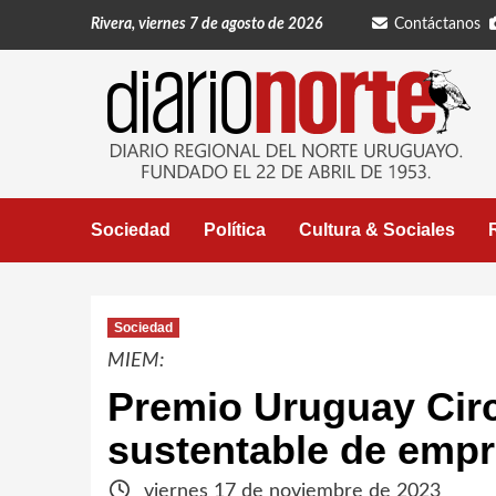
Saltar
Rivera, viernes 7 de agosto de 2026
Contáctanos
al
contenido
Sociedad
Política
Cultura & Sociales
Sociedad
MIEM:
Premio Uruguay Circ
sustentable de empr
viernes 17 de noviembre de 2023