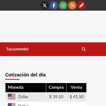
X
Facebook
Instagram
RSS
Contáct
Tacuarembó
Cotización del día
Moneda
Compra
Venta
Dólar
39,10
41,50