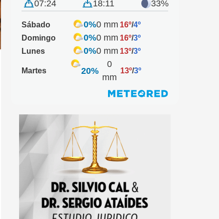
07:24
18:11
33%
0%
0 mm
Sábado
16º
/
4º
0%
0 mm
Domingo
16º
/
3º
0%
0 mm
Lunes
13º
/
3º
0
20%
Martes
13º
/
3º
mm