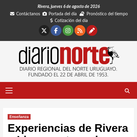
Saltar
Rivera, jueves 6 de agosto de 2026
al
Contáctanos
Portada del día
Pronóstico del tiempo
contenido
Cotización del día
X
Facebook
Instagram
RSS
Contáctano
Menú
primario
Enseñanza
Experiencias de Rivera