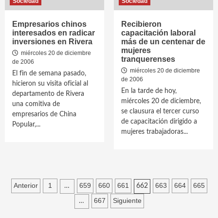
Sociedad
Sociedad
Empresarios chinos
Recibieron
interesados en radicar
capacitación laboral
inversiones en Rivera
más de un centenar de
mujeres
miércoles 20 de diciembre
tranquerenses
de 2006
miércoles 20 de diciembre
El fin de semana pasado,
de 2006
hicieron su visita oficial al
En la tarde de hoy,
departamento de Rivera
miércoles 20 de diciembre,
una comitiva de
se clausura el tercer curso
empresarios de China
de capacitación dirigido a
Popular,...
mujeres trabajadoras...
Paginación
Anterior
1
659
660
661
663
664
665
…
662
de
667
Siguiente
…