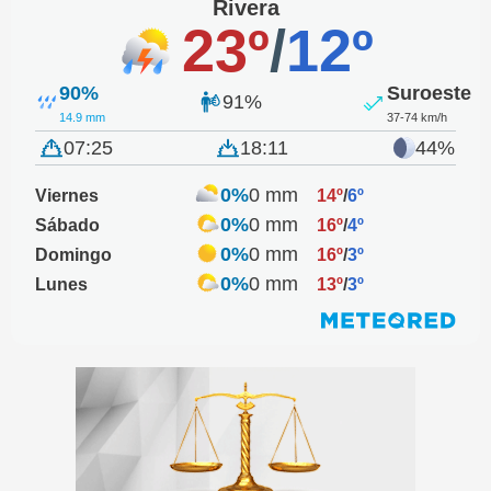
Rivera
23º
/
12º
90%
Suroeste
91%
14.9 mm
37-74 km/h
07:25
18:11
44%
0%
0 mm
Viernes
14º
/
6º
0%
0 mm
Sábado
16º
/
4º
0%
0 mm
Domingo
16º
/
3º
0%
0 mm
Lunes
13º
/
3º