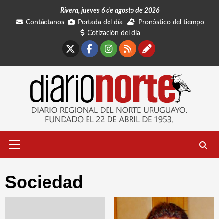
Saltar
Rivera, jueves 6 de agosto de 2026
al
Contáctanos
Portada del día
Pronóstico del tiempo
contenido
Cotización del día
X
Facebook
Instagram
RSS
Contáctano
Menú
primario
Sociedad