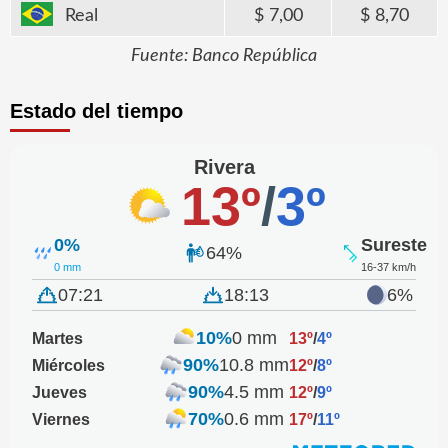
Real
7,00
8,70
Fuente: Banco República
Estado del tiempo
Rivera
13º
/
3º
0%
Sureste
64%
0 mm
16-37 km/h
07:21
18:13
6%
10%
0 mm
Martes
13º
/
4º
90%
10.8 mm
Miércoles
12º
/
8º
90%
4.5 mm
Jueves
12º
/
9º
70%
0.6 mm
Viernes
17º
/
11º