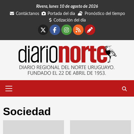
Saltar
Rivera, lunes 10 de agosto de 2026
al
Contáctanos
Portada del día
Pronóstico del tiempo
contenido
Cotización del día
X
Facebook
Instagram
RSS
Contáctano
Menú
primario
Sociedad