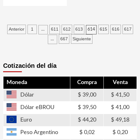
Paginación
Anterior
1
611
612
613
615
616
617
…
614
de
667
Siguiente
…
entradas
Cotización del día
Moneda
Compra
Venta
Dólar
39,00
41,50
Dólar eBROU
39,50
41,00
Euro
44,20
49,18
Peso Argentino
0,02
0,20