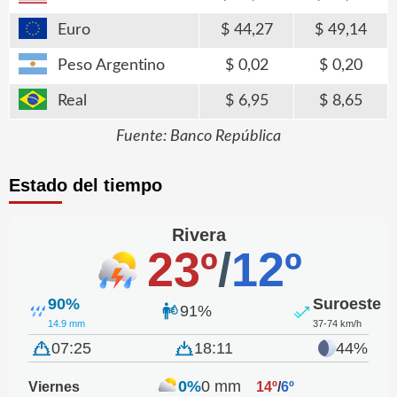
Euro
44,27
49,14
Peso Argentino
0,02
0,20
Real
6,95
8,65
Fuente: Banco República
Estado del tiempo
Rivera
23º
/
12º
90%
Suroeste
91%
14.9 mm
37-74 km/h
07:25
18:11
44%
0%
0 mm
Viernes
14º
/
6º