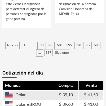
este viernes la vigilancia
designación de la primera
para detectar el ingreso de
Comisión Honoraria de
personas contagiadas por la
MEVIR. En su...
gripe porcina,...
Paginación
Anterior
1
592
593
594
596
597
598
…
595
de
667
Siguiente
…
entradas
Cotización del día
Moneda
Compra
Venta
Dólar
39,10
41,50
Dólar eBROU
39,60
41,00