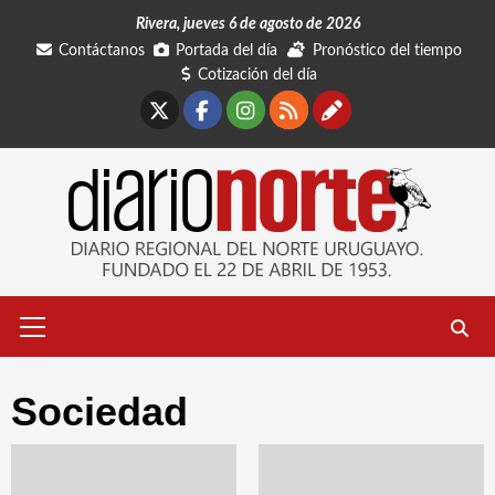
Saltar
Rivera, jueves 6 de agosto de 2026
al
Contáctanos
Portada del día
Pronóstico del tiempo
contenido
Cotización del día
X
Facebook
Instagram
RSS
Contáctano
Menú
primario
Sociedad