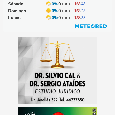
0%
0 mm
Sábado
16º
/
4º
0%
0 mm
Domingo
16º
/
3º
0%
0 mm
Lunes
13º
/
3º